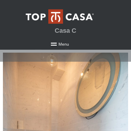
Casa C
M
e
n
u
Proiecte