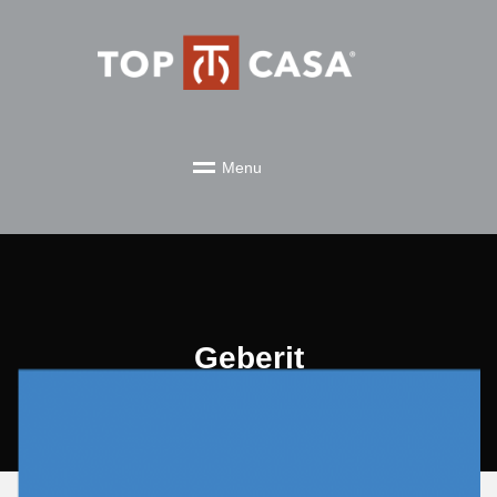
M
e
n
u
Geberit
/
topadmin
29 august 2020