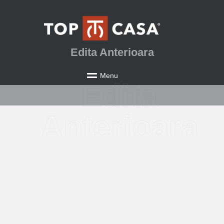
Edita Anterioara
M
e
n
u
Edita
Anterioara